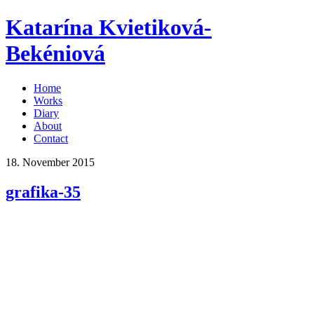
Katarína Kvietiková-
Bekéniová
Home
Works
Diary
About
Contact
18. November 2015
grafika-35